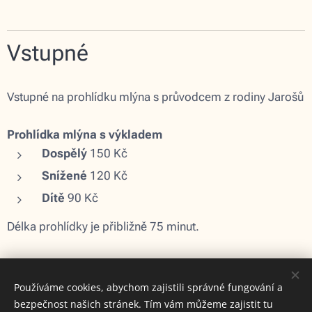
Vstupné
Vstupné na prohlídku mlýna s průvodcem z rodiny Jarošů
Prohlídka mlýna s výkladem
Dospělý
150 Kč
Snížené
120 Kč
Dítě
90 Kč
Délka prohlídky je přibližně 75 minut.
Používáme cookies, abychom zajistili správné fungování a
bezpečnost našich stránek. Tím vám můžeme zajistit tu