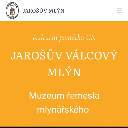
JAROŠŮV MLÝN
Kulturní památka ČR
JAROŠŮV VÁLCOVÝ
MLÝN
Muzeum řemesla
mlynářského