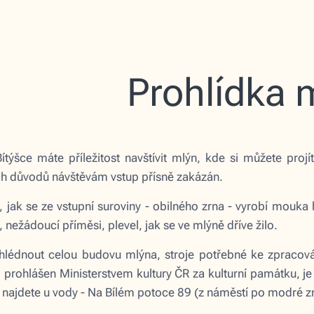
Prohlídka 
ítýšce máte příležitost navštívit mlýn, kde si můžete proj
h důvodů návštěvám vstup přísně zakázán.
, jak se ze vstupní suroviny - obilného zrna - vyrobí mouka
, nežádoucí příměsi, plevel, jak se ve mlýně dříve žilo.
hlédnout celou budovu mlýna, stroje potřebné ke zpracová
l prohlášen Ministerstvem kultury ČR za kulturní památku, j
ej najdete u vody - Na Bílém potoce 89 (z náměstí po modré