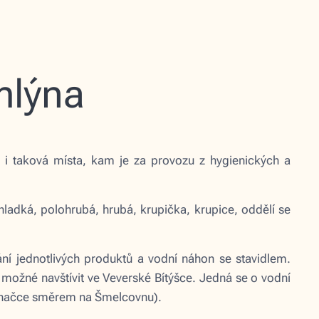
mlýna
ít i taková místa, kam je za provozu z hygienických a
 hladká, polohrubá, hrubá, krupička, krupice, oddělí se
ní jednotlivých produktů a vodní náhon se stavidlem.
e možné navštívit ve Veverské Bítýšce. Jedná se o vodní
 značce směrem na Šmelcovnu).